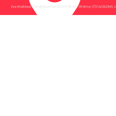
Eva Kneblová, Banskobystrická 2072/178, 621 00 Brno; IČO 02362945, r