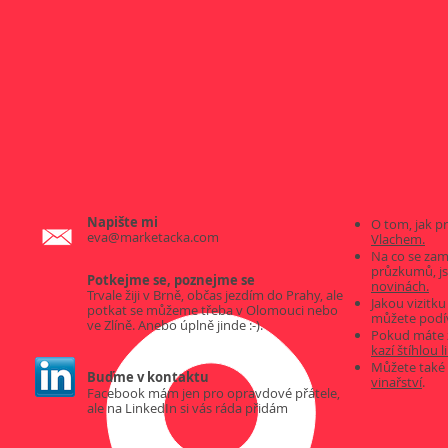
Napište mi
O tom, jak pr
eva@marketacka.com
Vlachem.
Na co se zam
průzkumů, j
Potkejme se, poznejme se
novinách.
Trvale žiji v Brně, občas jezdím do Prahy, ale
Jakou vizitk
potkat se můžeme třeba v Olomouci nebo
můžete podí
ve Zlíně. Anebo úplně jinde :-).
Pokud máte 
kazí štíhlou l
Můžete také 
Buďme
v kontaktu
vinařství
.
Facebook mám jen pro opravdové přátele,
ale na LinkedIn si vás ráda přidám