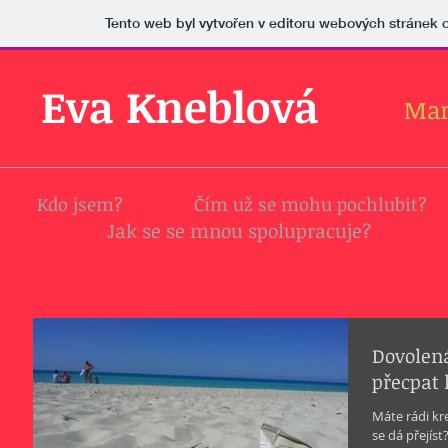
Tento web byl vytvořen v editoru webových stránek
Eva Kneblová
Mar
Kdo jsem?
Čím už se mohu pochlubit?
Jak se se mnou spolupracuje?
Dovolená
přecpat 
Máte rádi kre
se dá přejíst?